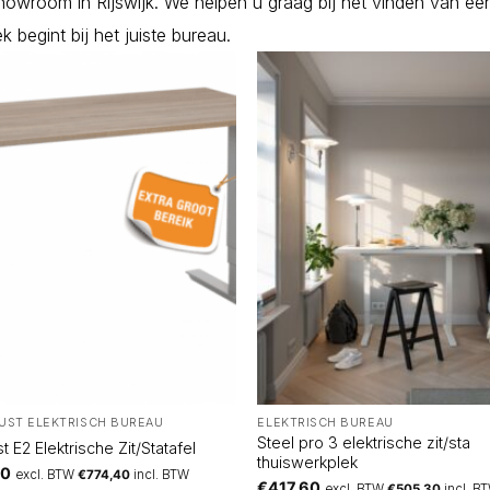
howroom
in Rijswijk. We helpen u graag bij het vinden van ee
k begint bij het juiste bureau.
UST ELEKTRISCH BUREAU
ELEKTRISCH BUREAU
Steel pro 3 elektrische zit/sta
st E2 Elektrische Zit/Statafel
thuiswerkplek
00
excl. BTW
€
774,40
incl. BTW
€
417,60
excl. BTW
€
505,30
incl. B