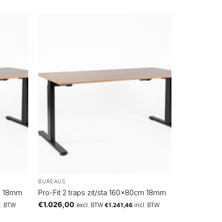
BUREAUS
cm 18mm
Pro-Fit 2 traps zit/sta 160x80cm 18mm
€
1.026,00
l. BTW
excl. BTW
€
1.241,46
incl. BTW