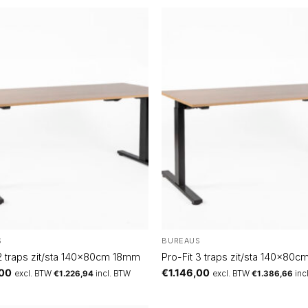
S
BUREAUS
 2 traps zit/sta 140x80cm 18mm
Pro-Fit 3 traps zit/sta 140x80
,00
€
1.146,00
excl. BTW
€
1.226,94
incl. BTW
excl. BTW
€
1.386,66
inc