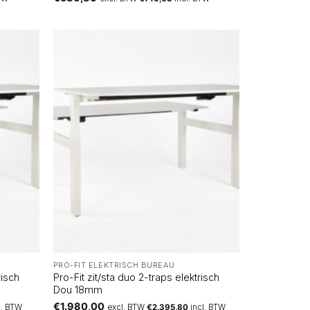
PRO-FIT ELEKTRISCH BUREAU
risch
Pro-Fit zit/sta duo 2-traps elektrisch
Dou 18mm
€
1.980,00
l. BTW
excl. BTW
€
2.395,80
incl. BTW