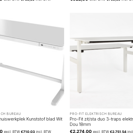
SCH BUREAU
PRO-FIT ELEKTRISCH BUREAU
thuiswerkplek Kunststof blad Wit
Pro-Fit zit/sta duo 3-traps elekt
Dou 18mm
80
€
2.274,00
excl. BTW
€
710,03
incl. BTW
excl. BTW
€
2.751,54
inc