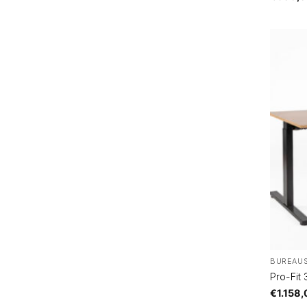
BUREAU
Pro-Fit
€
1.158