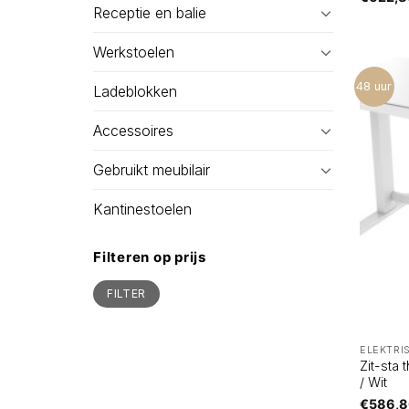
Receptie en balie
Werkstoelen
48 uur
Ladeblokken
Accessoires
Gebruikt meubilair
Kantinestoelen
Filteren op prijs
Min.
Max.
FILTER
prijs
prijs
ELEKTRI
Zit-sta 
/ Wit
€
586,