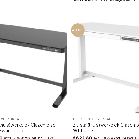
48 uur
SCH BUREAU
ELEKTRISCH BUREAU
(thuis)werkplek Glazen blad
Zit-sta (thuis)werkplek Glazen b
 Zwart frame
Wit frame
0
€
622,80
excl. BTW
€
753,59
incl. BTW
excl. BTW
€
753,59
incl. 