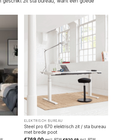
n geschikt zit sta bureau, want een goede
ELEKTRISCH BUREAU
Steel pro 670 elektrisch zit / sta bureau
met brede poot
€
769,00
TW
excl. BTW
€
930,49
incl. BTW