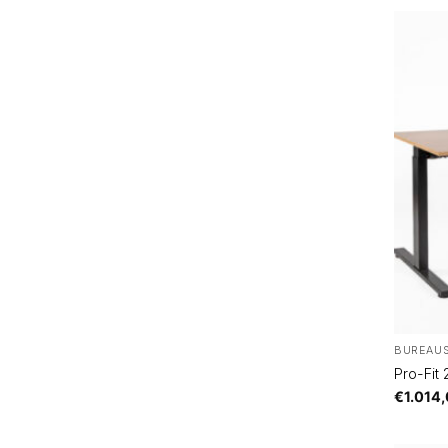
BUREAU
Pro-Fit
€
1.014