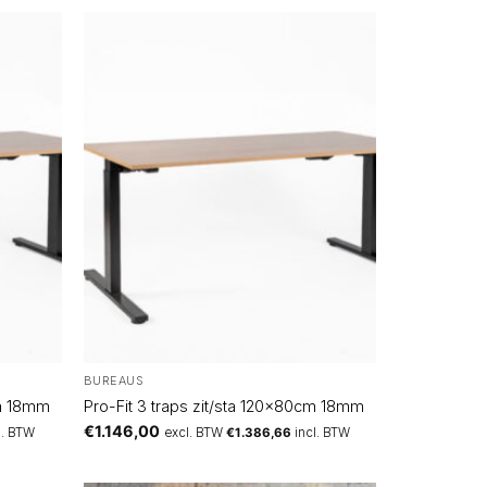
BUREAUS
cm 18mm
Pro-Fit 3 traps zit/sta 120x80cm 18mm
€
1.146,00
l. BTW
excl. BTW
€
1.386,66
incl. BTW