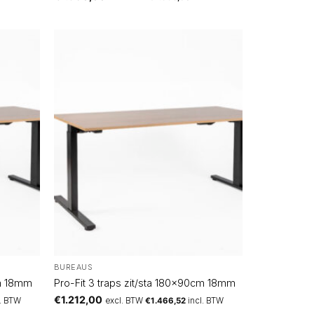
BUREAUS
cm 18mm
Pro-Fit 3 traps zit/sta 180x90cm 18mm
€
1.212,00
l. BTW
excl. BTW
€
1.466,52
incl. BTW