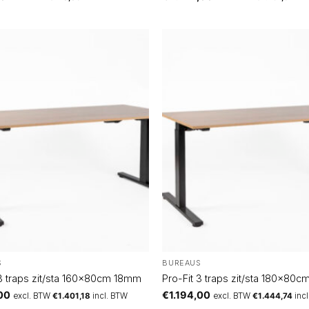
S
BUREAUS
 3 traps zit/sta 160x80cm 18mm
Pro-Fit 3 traps zit/sta 180x80
,00
€
1.194,00
excl. BTW
€
1.401,18
incl. BTW
excl. BTW
€
1.444,74
inc