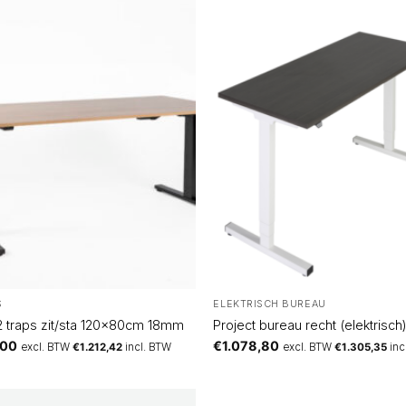
S
ELEKTRISCH BUREAU
 2 traps zit/sta 120x80cm 18mm
Project bureau recht (elektrisch
,00
€
1.078,80
excl. BTW
€
1.212,42
incl. BTW
excl. BTW
€
1.305,35
inc