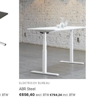
ELEKTRISCH BUREAU
)
ABR Steel
€
656,40
l. BTW
excl. BTW
€
794,24
incl. BTW