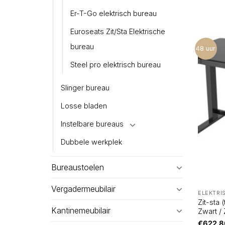
Er-T-Go elektrisch bureau
Euroseats Zit/Sta Elektrische
bureau
48 uur
Steel pro elektrisch bureau
Slinger bureau
Losse bladen
Instelbare bureaus
Dubbele werkplek
Bureaustoelen
Vergadermeubilair
ELEKTRI
Zit-sta 
Kantinemeubilair
Zwart /
€
622,8