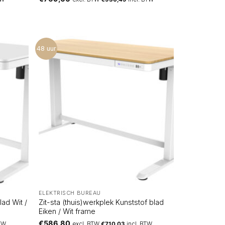
48 uur
ELEKTRISCH BUREAU
lad Wit /
Zit-sta (thuis)werkplek Kunststof blad
Eiken / Wit frame
€
586,80
BTW
excl. BTW
€
710,03
incl. BTW