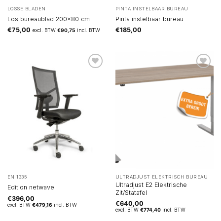
LOSSE BLADEN
PINTA INSTELBAAR BUREAU
Los bureaublad 200×80 cm
Pinta instelbaar bureau
€
75,00
€
185,00
excl. BTW
€
90,75
incl. BTW
EN 1335
ULTRADJUST ELEKTRISCH BUREAU
Ultradjust E2 Elektrische
Edition netwave
Zit/Statafel
€
396,00
€
640,00
excl. BTW
€
479,16
incl. BTW
excl. BTW
€
774,40
incl. BTW