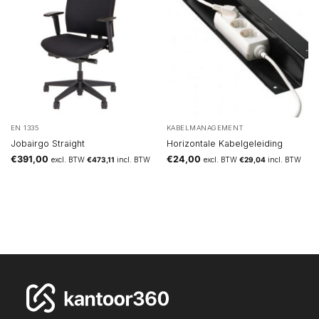
EN 1335
KABELMANAGEMENT
Jobairgo Straight
Horizontale Kabelgeleiding
€
391,00
€
24,00
excl. BTW
€
473,11
incl. BTW
excl. BTW
€
29,04
incl. BTW