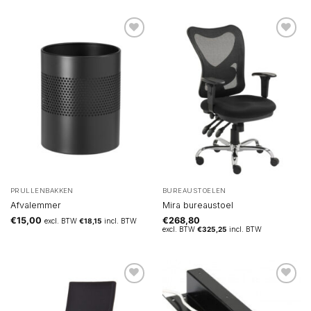
PRULLENBAKKEN
BUREAUSTOELEN
Afvalemmer
Mira bureaustoel
€
15,00
€
268,80
excl. BTW
€
18,15
incl. BTW
excl. BTW
€
325,25
incl. BTW