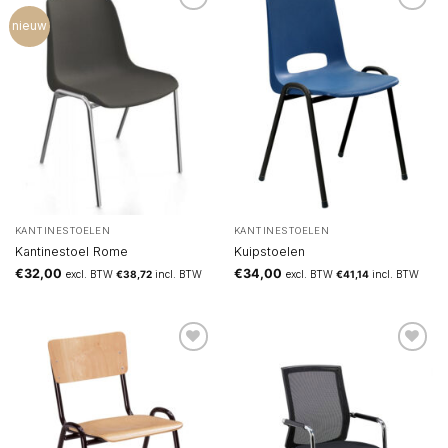
nieuw
KANTINESTOELEN
KANTINESTOELEN
Kantinestoel Rome
Kuipstoelen
€
32,00
€
34,00
excl. BTW
€
38,72
incl. BTW
excl. BTW
€
41,14
incl. BTW