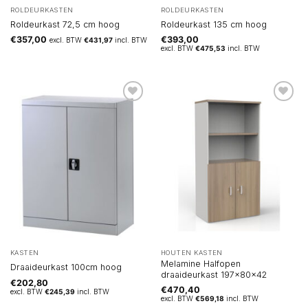
ROLDEURKASTEN
ROLDEURKASTEN
Roldeurkast 72,5 cm hoog
Roldeurkast 135 cm hoog
€
357,00
€
393,00
excl. BTW
€
431,97
incl. BTW
excl. BTW
€
475,53
incl. BTW
KASTEN
HOUTEN KASTEN
Melamine Halfopen
Draaideurkast 100cm hoog
draaideurkast 197x80x42
€
202,80
€
470,40
excl. BTW
€
245,39
incl. BTW
excl. BTW
€
569,18
incl. BTW