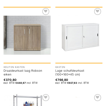
HOUTEN KASTEN
KASTEN
Draaideurkast laag Robson
Lage schuifdeurkast
eiken
(100x160x45 cm)
€
370,80
€
766,80
excl. BTW
€
448,67
incl. BTW
excl. BTW
€
927,83
incl. BTW