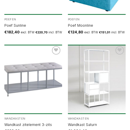
POEFEN
POEFEN
Poef Sunline
Poef Moonline
€
182,40
€
124,80
excl. BTW
€
220,70
incl. BTW
excl. BTW
€
151,01
incl. BTW
WANDKASTEN
WANDKASTEN
Wandkast zitelement 3-zits
Wandkast Saturn