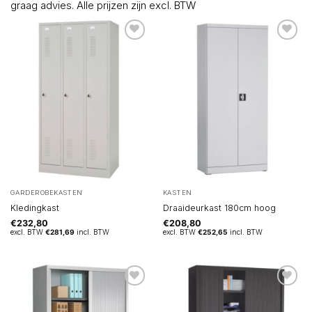
graag advies. Alle prijzen zijn excl. BTW
GARDEROBEKASTEN
KASTEN
Kledingkast
Draaideurkast 180cm hoog
€
232,80
€
208,80
excl. BTW
€
281,69
incl. BTW
excl. BTW
€
252,65
incl. BTW