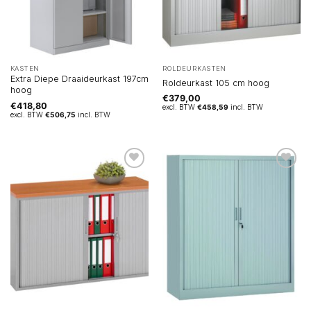
KASTEN
ROLDEURKASTEN
Extra Diepe Draaideurkast 197cm
Roldeurkast 105 cm hoog
hoog
€
379,00
€
418,80
excl. BTW
€
458,59
incl. BTW
excl. BTW
€
506,75
incl. BTW