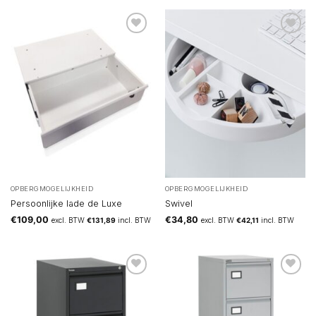
OPBERGMOGELIJKHEID
OPBERGMOGELIJKHEID
Persoonlijke lade de Luxe
Swivel
€
109,00
€
34,80
excl. BTW
€
131,89
incl. BTW
excl. BTW
€
42,11
incl. BTW