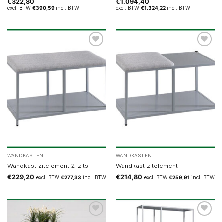
€
322,80
€
1.094,40
excl. BTW
€
390,59
incl. BTW
excl. BTW
€
1.324,22
incl. BTW
WANDKASTEN
WANDKASTEN
Wandkast zitelement 2-zits
Wandkast zitelement
€
229,20
€
214,80
excl. BTW
€
277,33
incl. BTW
excl. BTW
€
259,91
incl. BTW