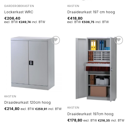
GARDEROBEKASTEN
KASTEN
Lockerkast WRC
Draaideurkast 197 cm hoog
€
206,40
€
418,80
excl. BTW
€
249,74
incl. BTW
excl. BTW
€
506,75
incl. BTW
KASTEN
Draaideurkast 120cm hoog
KASTEN
€
214,80
excl. BTW
€
259,91
incl. BTW
Draaideurkast 197cm hoog
€
178,80
excl. BTW
€
216,35
incl. BTW