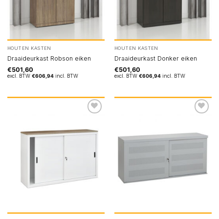
HOUTEN KASTEN
HOUTEN KASTEN
Draaideurkast Robson eiken
Draaideurkast Donker eiken
€
501,60
€
501,60
excl. BTW
€
606,94
incl. BTW
excl. BTW
€
606,94
incl. BTW