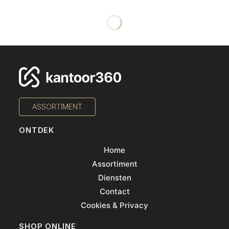
KASTEN
LAPTOP KASTEN
Akoestische schuifdeurkast
Laptopkast LCL (met laadstation)
€
1.486,80
€
558,00
excl. BTW
€
1.799,03
incl. BTW
excl. BTW
€
675,18
incl. BTW