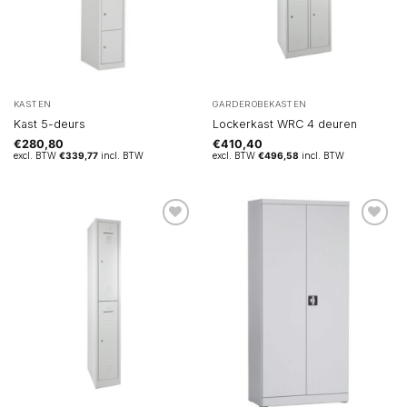
KASTEN
GARDEROBEKASTEN
Kast 5-deurs
Lockerkast WRC 4 deuren
€
280,80
€
410,40
excl. BTW
€
339,77
incl. BTW
excl. BTW
€
496,58
incl. BTW