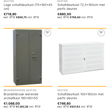
KASTEN
KASTEN
Lage schuifdeurkast (75x160x45
Schuifdeurkast 72,5x160cm met
cm)
perfo deuren
€
718,80
€
660,00
excl. BTW
€
869,75
incl. BTW
excl. BTW
€
798,60
incl. BTW
BRANDWERENDE KASTEN
KASTEN
Brand/inbraak werende
Schuifdeurkast 100x160cm met
archiefkast 195x95x55
perfo deuren
€
1.068,00
€
766,80
excl. BTW
€
1.292,28
incl. BTW
excl. BTW
€
927,83
incl. BTW