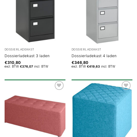
DOSSIERLADEKAST
DOSSIERLADEKAST
Dossierladekast 3 laden
Dossierladekast 4 laden
€
310,80
€
346,80
excl. BTW
€
376,07
incl. BTW
excl. BTW
€
419,63
incl. BTW