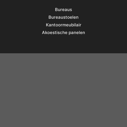
LAPTOP KASTEN
ROLDEURKASTEN
Roldeurkast 72,5 cm hoog
Laptopkast ESC
(smalle uitvoering)
€
463,55
€
354,00
excl. BTW
€
560,90
incl. BTW
excl. BTW
€
428,34
incl. BTW