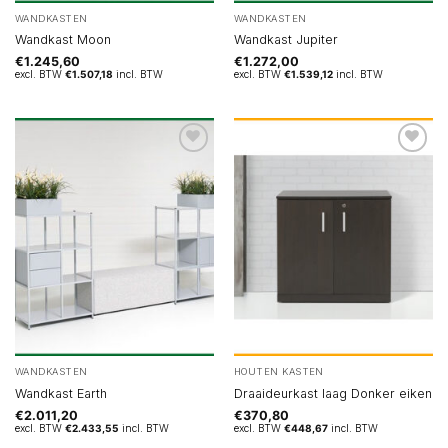
WANDKASTEN
WANDKASTEN
Wandkast Moon
Wandkast Jupiter
€
1.245,60
€
1.272,00
excl. BTW
€
1.507,18
incl. BTW
excl. BTW
€
1.539,12
incl. BTW
WANDKASTEN
HOUTEN KASTEN
Wandkast Earth
Draaideurkast laag Donker eiken
€
2.011,20
€
370,80
excl. BTW
€
2.433,55
incl. BTW
excl. BTW
€
448,67
incl. BTW