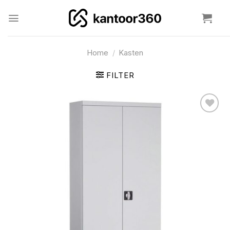
Ga
naar
inhoud
Home
/
Kasten
FILTER