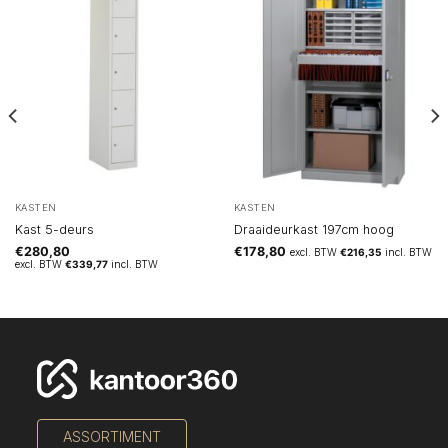
KASTEN
KASTEN
Kast 5-deurs
Draaideurkast 197cm hoog
€
280,80
€
178,80
excl. BTW
€
216,35
incl. BTW
excl. BTW
€
339,77
incl. BTW
ASSORTIMENT