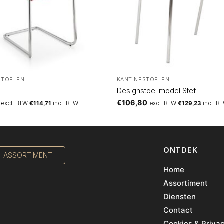
STOELEN
KANTINESTOELEN
Designstoel model Stef
€
106,80
excl. BTW
€
114,71
incl. BTW
excl. BTW
€
129,23
incl. B
ONTDEK
ASSORTIMENT
Home
Assortiment
Diensten
Contact
Cookies & Priva