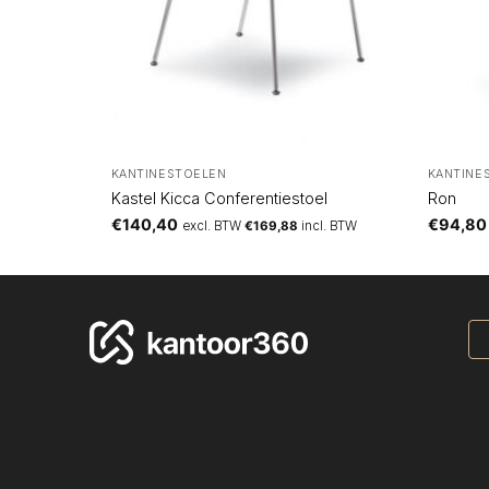
KANTINESTOELEN
KANTINE
Kastel Kicca Conferentiestoel
Ron
€
140,40
€
94,80
BTW
excl. BTW
€
169,88
incl. BTW