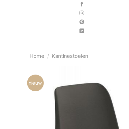
Ga
naar
inhoud
Home
/
Kantinestoelen
nieuw