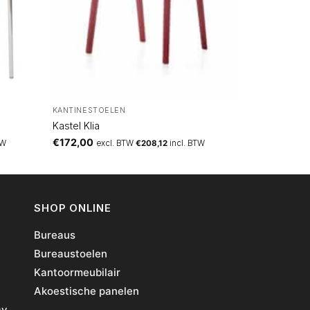
KANTINESTOELEN
Kastel Klia
€
172,00
TW
excl. BTW
€
208,12
incl. BTW
SHOP ONLINE
Bureaus
Bureaustoelen
Kantoormeubilair
Akoestische panelen
cy