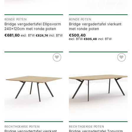
RONDE POTEN
RONDE POTEN
Bridge vergadertafel Ellipsvorm
Bridge vergadertafel vierkant
240x120cm met ronde poten
met ronde poten
€
681,60
€
500,40
excl. BTW
€
824,74
incl. BTW
excl. BTW
€
605,48
incl. BTW
RECHTHOEKIGE POTEN
RECHTHOEKIGE POTEN
Bridge vergadertafel vierkant
Bridge vergadertafel Tonvorm