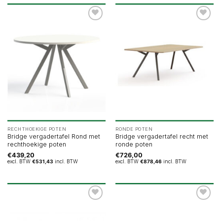
RECHTHOEKIGE POTEN
RONDE POTEN
Bridge vergadertafel Rond met
Bridge vergadertafel recht met
rechthoekige poten
ronde poten
€
439,20
€
726,00
excl. BTW
€
531,43
incl. BTW
excl. BTW
€
878,46
incl. BTW