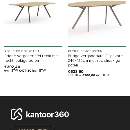
RECHTHOEKIGE POTEN
RECHTHOEKIGE POTEN
Bridge vergadertafel recht met
Bridge vergadertafel Ellipsvorm
rechthoekige poten
240x120cm met rechthoekige
poten
€
392,40
excl. BTW
€
474,80
incl. BTW
€
633,60
excl. BTW
€
766,66
incl. BTW