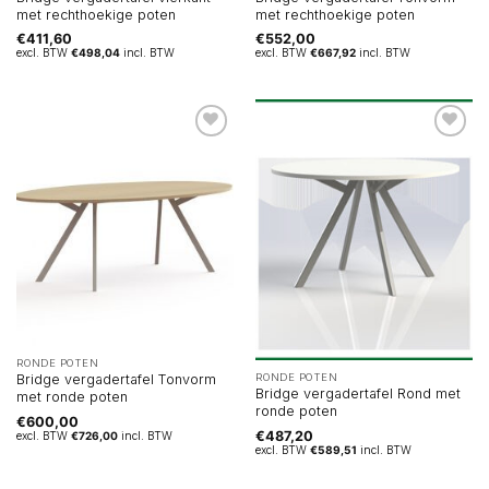
met rechthoekige poten
met rechthoekige poten
€
411,60
€
552,00
excl. BTW
€
498,04
incl. BTW
excl. BTW
€
667,92
incl. BTW
RONDE POTEN
RONDE POTEN
Bridge vergadertafel Tonvorm
Bridge vergadertafel Rond met
met ronde poten
ronde poten
€
600,00
€
487,20
excl. BTW
€
726,00
incl. BTW
excl. BTW
€
589,51
incl. BTW