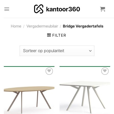
Ga
naar
inhoud
Home
/
Vergadermeubilair
/
Bridge Vergadertafels
FILTER