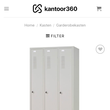
Ga
naar
inhoud
Home
/
Kasten
/
Garderobekasten
FILTER