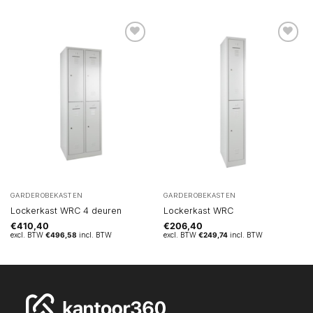
GARDEROBEKASTEN
GARDEROBEKASTEN
Lockerkast WRC 4 deuren
Lockerkast WRC
€
410,40
€
206,40
excl. BTW
€
496,58
incl. BTW
excl. BTW
€
249,74
incl. BTW