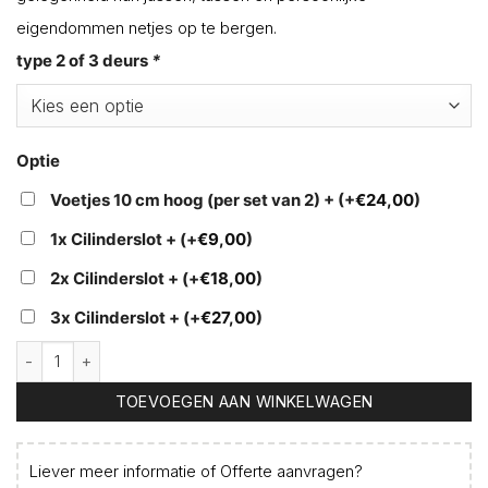
eigendommen netjes op te bergen.
type 2 of 3 deurs
*
Optie
Voetjes 10 cm hoog (per set van 2) +
(+
€
24,00
)
1x Cilinderslot +
(+
€
9,00
)
2x Cilinderslot +
(+
€
18,00
)
3x Cilinderslot +
(+
€
27,00
)
Kledingkast aantal
TOEVOEGEN AAN WINKELWAGEN
Liever meer informatie of
Offerte aanvragen
?