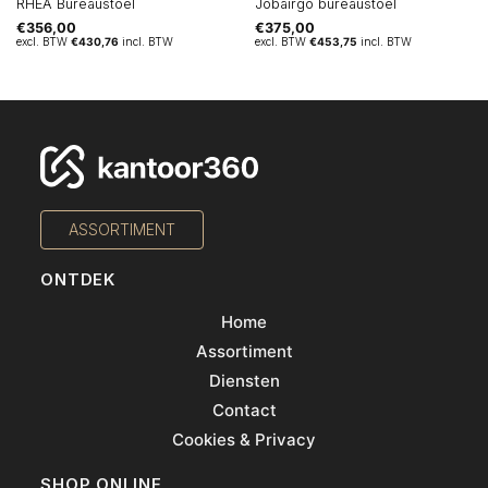
RHEA Bureaustoel
Jobairgo bureaustoel
€
356,00
€
375,00
excl. BTW
€
430,76
incl. BTW
excl. BTW
€
453,75
incl. BTW
ASSORTIMENT
ONTDEK
Home
Assortiment
Diensten
Contact
Cookies & Privacy
SHOP ONLINE