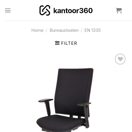
Ga
naar
inhoud
Home
/
Bureaustoelen
/
EN 1335
FILTER