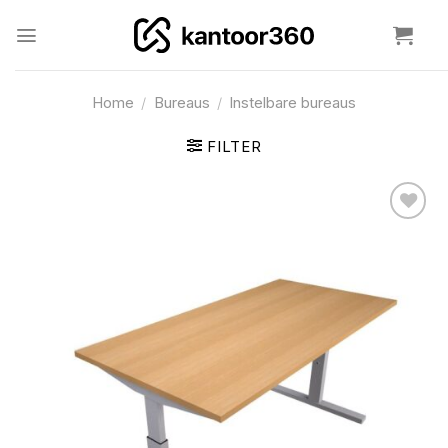
Ga
naar
inhoud
Home
/
Bureaus
/
Instelbare bureaus
FILTER