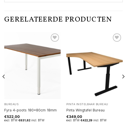
GERELATEERDE PRODUCTEN
BUREAUS
PINTA INSTELBAAR BUREAU
Fyra 4-poots 180x80cm 18mm
Pinta Wingtafel Bureau
€
522,00
€
349,00
excl. BTW
€
631,62
incl. BTW
excl. BTW
€
422,29
incl. BTW