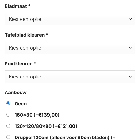
Bladmaat
*
Tafelblad kleuren
*
Pootkleuren
*
Aanbouw
Geen
160×80
(+
€
139,00
)
120×120/80×80
(+
€
121,00
)
Druppel 120cm (alleen voor 80cm bladen)
(+