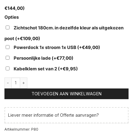
€
144,00
)
Opties
Zichtschot 180cm. in dezelfde kleur als uitgekozen
poot
(+
€
109,00
)
Powerdock 1x stroom 1x USB
(+
€
49,00
)
Persoonlijke lade
(+
€
77,00
)
Kabelklem set van 2
(+
€
9,95
)
Pinta instelbaar bureau aantal
TOEVOEGEN AAN WINKELWAGEN
Liever meer informatie of
Offerte aanvragen
?
Artikelnummer:
P80