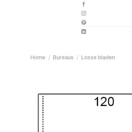
Ga
naar
inhoud
Home
/
Bureaus
/
Losse bladen