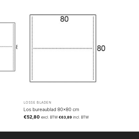
LOSSE BLADEN
Los bureaublad 80×80 cm
€
52,80
excl. BTW
€
63,89
incl. BTW