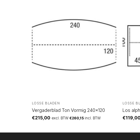
LOSSE BLADEN
LOSSE B
Vergaderblad Ton Vormig 240×120
Los alp
€
215,00
€
119,0
 BTW
excl. BTW
€
260,15
incl. BTW