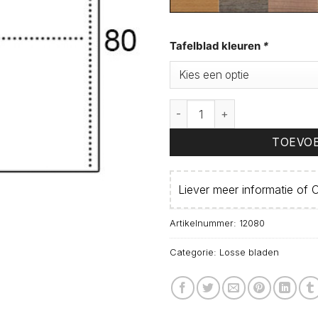
Tafelblad kleuren
*
Los bureaublad 120x80 cm a
TOEVOE
Liever meer informatie of
O
Artikelnummer:
12080
Categorie:
Losse bladen