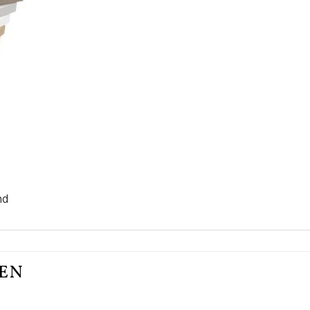
nd
TEN