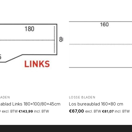
LADEN
LOSSE BLADEN
hablad Links 180×100/80x45cm
Los bureaublad 160×80 cm
0
€
67,00
excl. BTW
€
143,99
incl. BTW
excl. BTW
€
81,07
incl. BTW