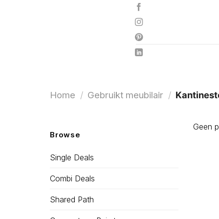
Ga
naar
inhoud
Home
/
Gebruikt meubilair
/
Kantinest
Geen pr
Browse
Single Deals
Combi Deals
Shared Path