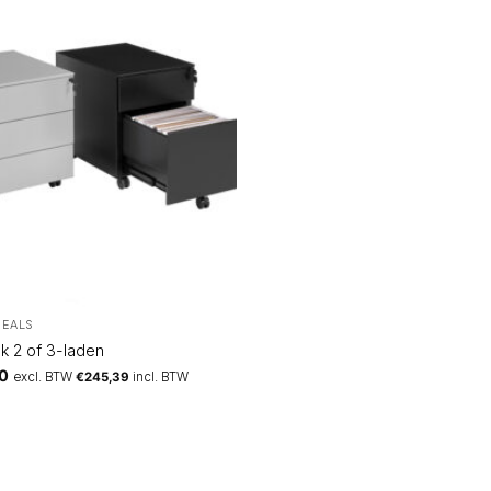
DEALS
k 2 of 3-laden
0
excl. BTW
€
245,39
incl. BTW