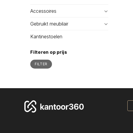
Accessoires
Gebruikt meubilair
Kantinestoelen
Filteren op prijs
Min.
Max.
FILTER
prijs
prijs